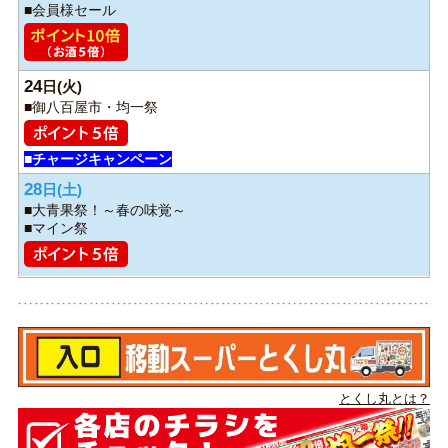
■会員様セール
24
日
■御八百屋市・均一祭
■チャージキャンペーン
28
日
■大青果祭！～春の味覚～
■マイン祭
とくし丸とは？