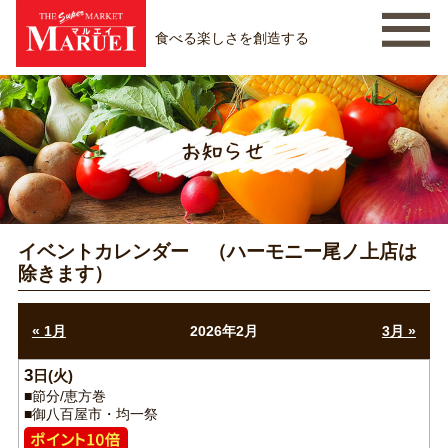
食べる楽しさを創造する
イベントカレンダー （ハーモニー尾ノ上店は
除きます）
« 1月
2026年2月
3月 »
3
日
■節分/恵方巻
■御八百屋市・均一祭