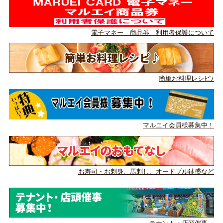
電子マネー 商品券 利用者保護について
簡単お料理レシピ♪
マルエイ会員様募集中！
お寿司・お刺身、馬刺し、
オードブル鉢盛など