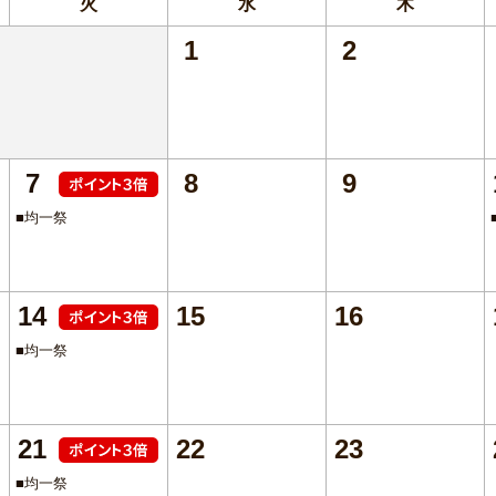
火
水
木
1
2
7
8
9
■均一祭
14
15
16
■均一祭
21
22
23
■均一祭