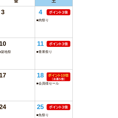
金
土
3
4
■肉祭り
10
11
■築地祭
■青果祭り
17
18
■会員様セール
24
25
■魚祭り