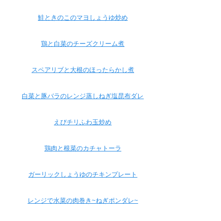
鮭ときのこのマヨしょうゆ炒め
鶏と白菜のチーズクリーム煮
スペアリブと大根のほったらかし煮
白菜と豚バラのレンジ蒸しねぎ塩昆布ダレ
えびチリふわ玉炒め
鶏肉と根菜のカチャトーラ
ガーリックしょうゆのチキンプレート
レンジで水菜の肉巻き~ねぎポンダレ~