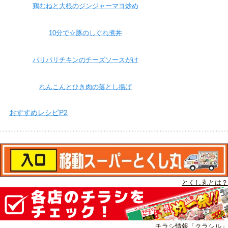
鶏むねと大根のジンジャーマヨ炒め
10分で☆豚のしぐれ煮丼
パリパリチキンのチーズソースがけ
れんこんとひき肉の落とし揚げ
おすすめレシピP2
とくし丸とは？
チラシ情報「クラシル」