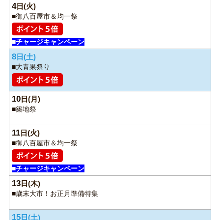
4
日
■御八百屋市＆均一祭
■チャージキャンペーン
8
日
■大青果祭り
10
日
■築地祭
11
日
■御八百屋市＆均一祭
■チャージキャンペーン
13
日
■歳末大市！お正月準備特集
15
日