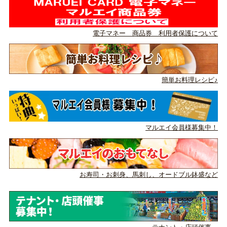
電子マネー 商品券 利用者保護について
簡単お料理レシピ♪
マルエイ会員様募集中！
お寿司・お刺身、馬刺し、
オードブル鉢盛など