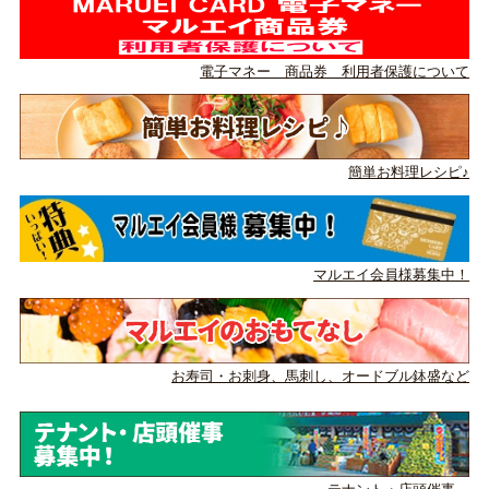
電子マネー 商品券 利用者保護について
簡単お料理レシピ♪
マルエイ会員様募集中！
お寿司・お刺身、馬刺し、
オードブル鉢盛など