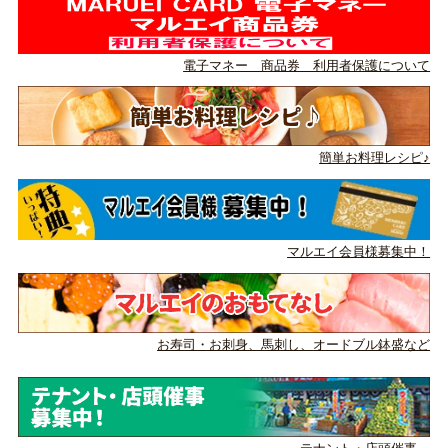
電子マネー 商品券 利用者保護について
簡単お料理レシピ♪
マルエイ会員様募集中！
お寿司・お刺身、馬刺し、
オードブル鉢盛など