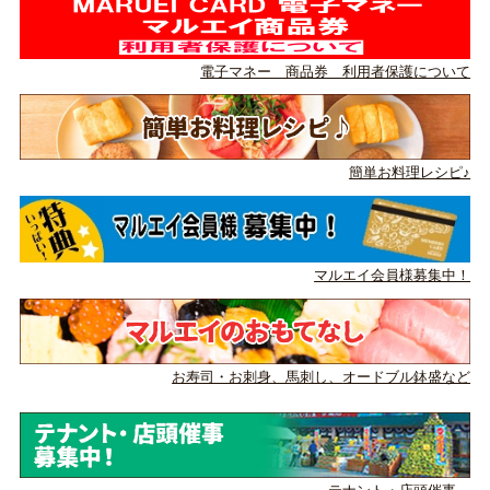
電子マネー 商品券 利用者保護について
簡単お料理レシピ♪
マルエイ会員様募集中！
お寿司・お刺身、馬刺し、
オードブル鉢盛など