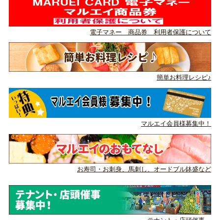
電子マネー 商品券 利用者保護について
簡単お料理レシピ♪
マルエイ会員様募集中！
お寿司・お刺身、馬刺し、
オードブル鉢盛など