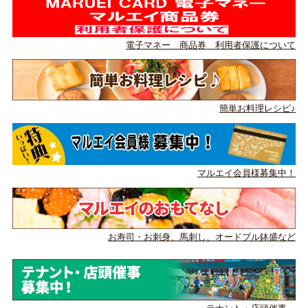
電子マネー 商品券 利用者保護について
簡単お料理レシピ♪
マルエイ会員様募集中！
お寿司・お刺身、馬刺し、
オードブル鉢盛など