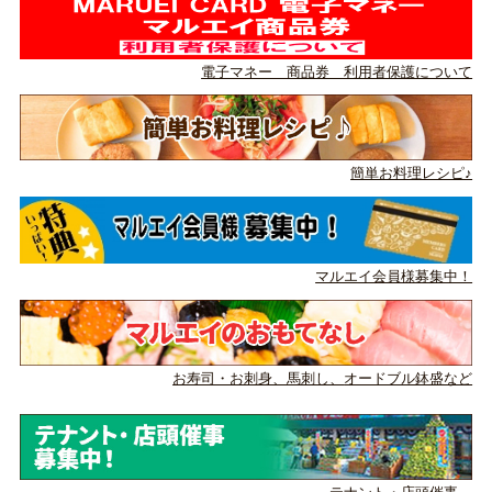
電子マネー 商品券 利用者保護について
簡単お料理レシピ♪
マルエイ会員様募集中！
お寿司・お刺身、馬刺し、
オードブル鉢盛など