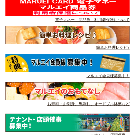
電子マネー 商品券 利用者保護について
簡単お料理レシピ♪
マルエイ会員様募集中！
お寿司・お刺身、馬刺し、
オードブル鉢盛など