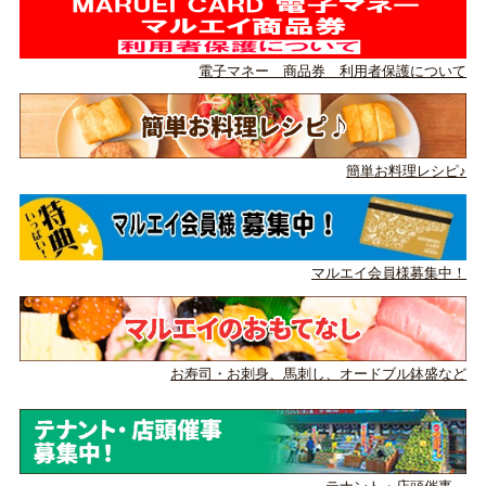
電子マネー 商品券 利用者保護について
簡単お料理レシピ♪
マルエイ会員様募集中！
お寿司・お刺身、馬刺し、
オードブル鉢盛など