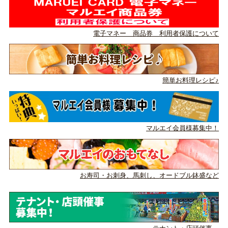
電子マネー 商品券 利用者保護について
簡単お料理レシピ♪
マルエイ会員様募集中！
お寿司・お刺身、馬刺し、
オードブル鉢盛など