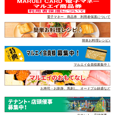
電子マネー 商品券 利用者保護について
簡単お料理レシピ♪
マルエイ会員様募集中！
お寿司・お刺身、馬刺し、
オードブル鉢盛など