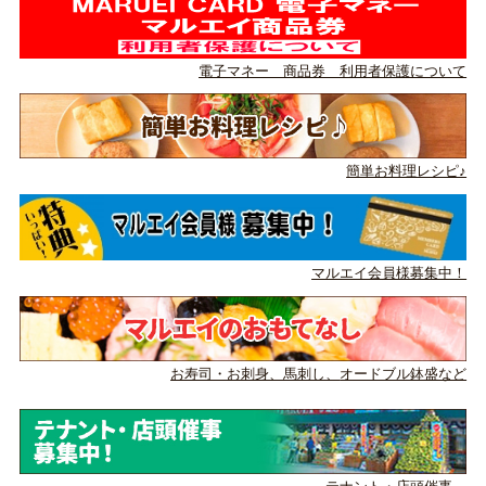
電子マネー 商品券 利用者保護について
簡単お料理レシピ♪
マルエイ会員様募集中！
お寿司・お刺身、馬刺し、
オードブル鉢盛など