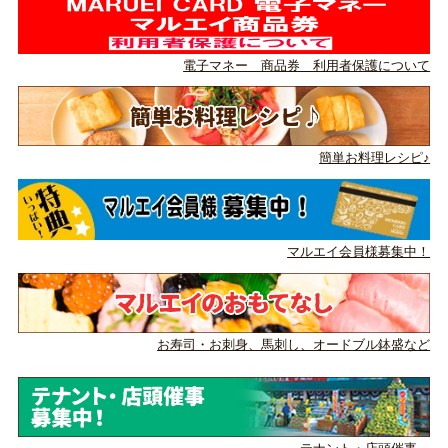
電子マネー 商品券 利用者保護について
簡単お料理レシピ♪
マルエイ会員様募集中！
お寿司・お刺身、馬刺し、
オードブル鉢盛など