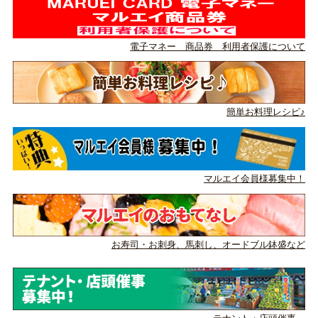
電子マネー 商品券 利用者保護について
簡単お料理レシピ♪
マルエイ会員様募集中！
お寿司・お刺身、馬刺し、
オードブル鉢盛など