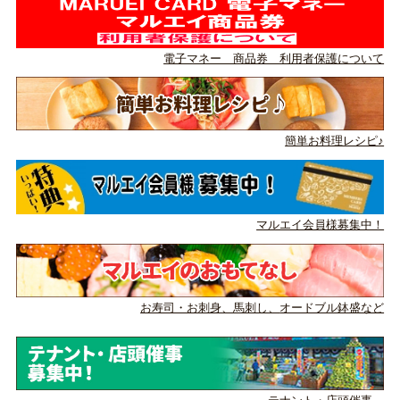
電子マネー 商品券 利用者保護について
簡単お料理レシピ♪
マルエイ会員様募集中！
お寿司・お刺身、馬刺し、
オードブル鉢盛など