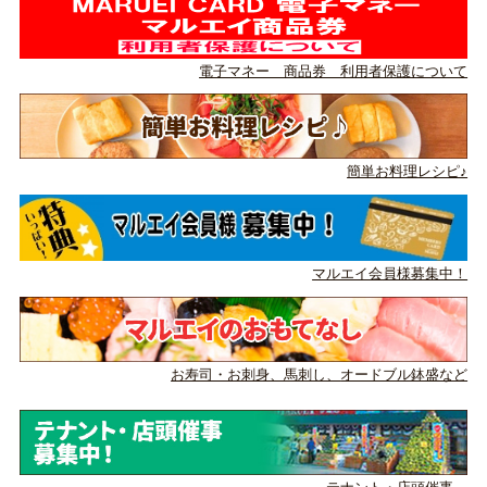
電子マネー 商品券 利用者保護について
簡単お料理レシピ♪
マルエイ会員様募集中！
お寿司・お刺身、馬刺し、
オードブル鉢盛など