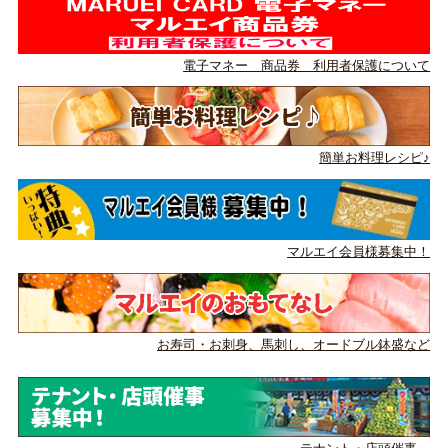
電子マネー 商品券 利用者保護について
簡単お料理レシピ♪
マルエイ会員様募集中！
お寿司・お刺身、馬刺し、
オードブル鉢盛など