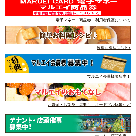
電子マネー 商品券 利用者保護について
簡単お料理レシピ♪
マルエイ会員様募集中！
お寿司・お刺身、馬刺し、
オードブル鉢盛など