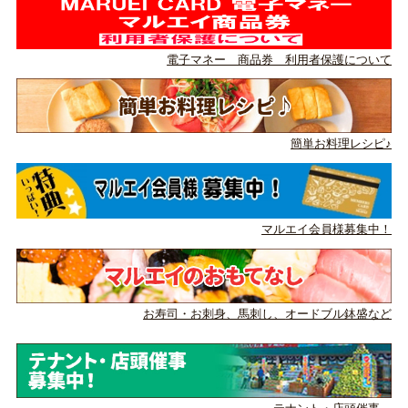
電子マネー 商品券 利用者保護について
簡単お料理レシピ♪
マルエイ会員様募集中！
お寿司・お刺身、馬刺し、
オードブル鉢盛など