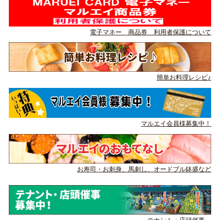
電子マネー 商品券 利用者保護について
簡単お料理レシピ♪
マルエイ会員様募集中！
お寿司・お刺身、馬刺し、
オードブル鉢盛など