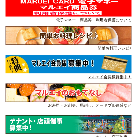
電子マネー 商品券 利用者保護について
簡単お料理レシピ♪
マルエイ会員様募集中！
お寿司・お刺身、馬刺し、
オードブル鉢盛など