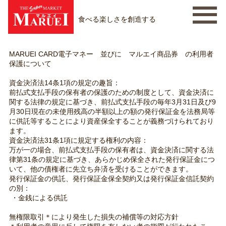
食べる楽しさを創造する
MARUEI CARD電子マネー 並びに マルエイ商品券 の利用者
保護について
資金決済法14条1項の規定の趣旨：
前払式支払手段の保有者の保護のための制度として、資金決済に
関する法律の規定に基づき、前払式支払手段の毎年3月31日及び9
月30日現在の未使用残高の半額以上の額の発行保証金を法務局等
に供託等することにより資産保全することが義務づけられており
ます。
資金決済法31条1項に規定する権利の内容：
万が一の場合、前払式支払手段の保有者は、資金決済に関する法
律第31条の規定に基づき、あらかじめ保全された発行保証金につ
いて、他の債権者に先立ち弁済を受けることができます。
発行保証金の供託、発行保証金保全契約又は発行保証金信託契約
の別：
・金銭による供託
無権限取引＊により発生した損失の補償等の対応方針